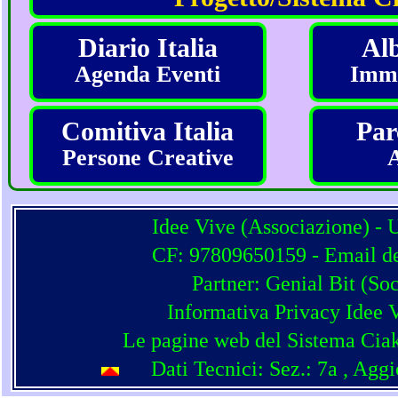
Diario Italia
Alb
Agenda Eventi
Imma
Comitiva Italia
Par
Persone Creative
Idee Vive (Associazione) - 
CF: 97809650159 - Email del
Partner:
Genial Bit
(
Soc
Informativa Privacy Idee 
Le pagine web del Sistema Ciak
Dati Tecnici: Sez.: 7a
, Agg